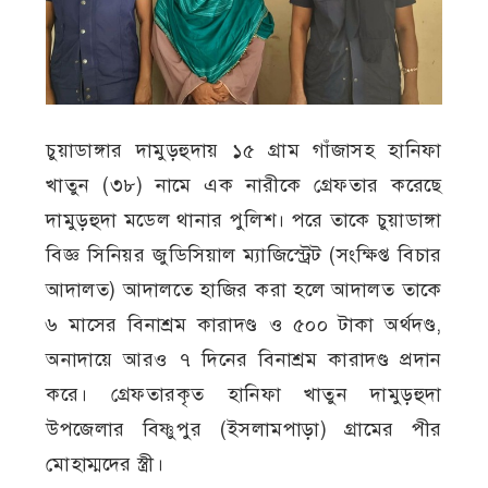
চুয়াডাঙ্গার দামুড়হুদায় ১৫ গ্রাম গাঁজাসহ হানিফা
খাতুন (৩৮) নামে এক নারীকে গ্রেফতার করেছে
দামুড়হুদা মডেল থানার পুলিশ। পরে তাকে চুয়াডাঙ্গা
বিজ্ঞ সিনিয়র জুডিসিয়াল ম্যাজিস্ট্রেট (সংক্ষিপ্ত বিচার
আদালত) আদালতে হাজির করা হলে আদালত তাকে
৬ মাসের বিনাশ্রম কারাদণ্ড ও ৫০০ টাকা অর্থদণ্ড,
অনাদায়ে আরও ৭ দিনের বিনাশ্রম কারাদণ্ড প্রদান
করে। গ্রেফতারকৃত হানিফা খাতুন দামুড়হুদা
উপজেলার বিষ্ণুপুর (ইসলামপাড়া) গ্রামের পীর
মোহাম্মদের স্ত্রী।