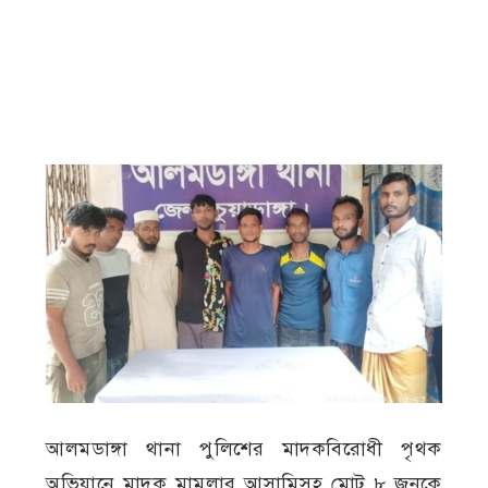
আলমডাঙ্গা থানা পুলিশের মাদকবিরোধী পৃথক
অভিযানে মাদক মামলার আসামিসহ মোট ৮ জনকে