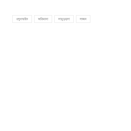
ওষুধআইন
জরিমানা
দামুড়হুদা
লঙ্ঘন