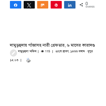
0
Share
Tweet
Share
Pin
Share
SHARES
দামুড়হুদায় গাঁজাসহ নারী গ্রেফতার, ৬ মাসের কারাদণ্ড
দামুড়হুদা অফিস
115
২৫শে শ্রাবণ, ১৪৩৩ বঙ্গাব্দ · দুপুর
১২:০৩