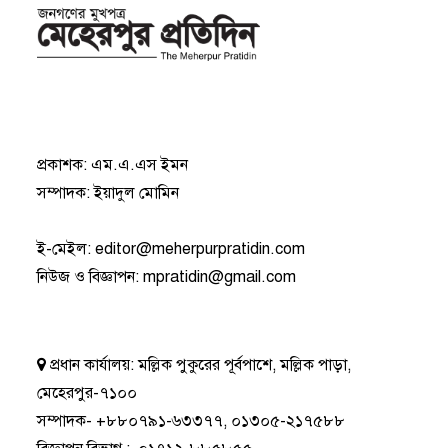
প্রকাশক: এম.এ.এস ইমন
সম্পাদক: ইয়াদুল মোমিন
ই-মেইল:
editor@meherpurpratidin.com
নিউজ ও বিজ্ঞাপন
:
mpratidin@gmail.com
প্রধান কার্যালয়:
মল্লিক পুকুরের পূর্বপাশে, মল্লিক পাড়া,
মেহেরপুর-৭১০০
সম্পাদক-
+৮৮০৭৯১-৬৩৩৭৭
,
০১৩০৫-২১৭৫৮৮