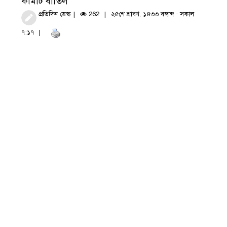
কমিটি বাতিল
প্রতিদিন ডেস্ক
262
২৫শে শ্রাবণ, ১৪৩৩ বঙ্গাব্দ · সকাল
৭:১৭