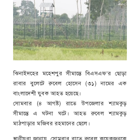
ঝিনাইদহের মহেশপুর সীমান্তে বিএসএফ’র ছোড়া
রাবার বুলেটে রুবেল হোসেন (৩১) নামের এক
বাংলাদেশী যুবক আহত হয়েছে।
সোমবার (৪ আগষ্ট) রাতে উপজেলার শ্যামকুড়
সীমান্তে এ ঘটনা ঘটে। আহত রুবেল শ্যামকুড়
মাঠপাড়ার মজিবর রহমানের ছেলে।
স্থানীয়রা জানায়, সোমবার রাতে রুবেল কয়েকজনকে