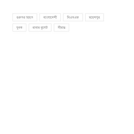
গুরুতর আহত
বাংলাদেশী
বিএসএফ
মহেশপুর
যুবক
রাবার বুলেট
সীমান্ত