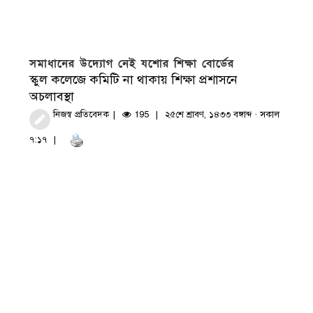
সমাধানের উদ্যোগ নেই যশোর শিক্ষা বোর্ডের
স্কুল কলেজে কমিটি না থাকায় শিক্ষা প্রশাসনে
অচলাবস্থা
নিজস্ব প্রতিবেদক
195
২৫শে শ্রাবণ, ১৪৩৩ বঙ্গাব্দ · সকাল
৭:১৭