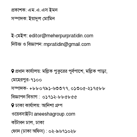
প্রকাশক: এম.এ.এস ইমন
সম্পাদক: ইয়াদুল মোমিন
ই-মেইল:
editor@meherpurpratidin.com
নিউজ ও বিজ্ঞাপন
:
mpratidin@gmail.com
প্রধান কার্যালয়:
মল্লিক পুকুরের পূর্বপাশে, মল্লিক পাড়া,
মেহেরপুর-৭১০০
সম্পাদক-
+৮৮০৭৯১-৬৩৩৭৭
,
০১৩০৫-২১৭৫৮৮
বিজ্ঞাপন বিভাগ
:
০১৭১২-৮৮৫৮৫৫
ঢাকা কার্যালয়:
আনিশা গ্রুপ
ওয়েবসাইটঃ
aneeshagroup.com
কাঁটাবন ঢাল, ঢাকা
ফোন
(ঢাকা অফিস) :
০২-৯৬৭১০২৮