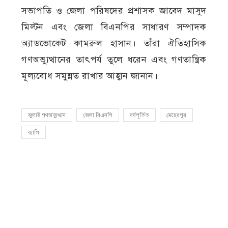
সভাপতি ও জেলা পরিষদের প্রশাসক জাবেদ মাসুদ
মিল্টন এবং জেলা বিএনপির সাধারণ সম্পাদক
অ্যাডভোকেট কামরুল হাসান। তাঁরা ঐতিহাসিক
গণঅভ্যুত্থানের তাৎপর্য তুলে ধরেন এবং গণতান্ত্রিক
মূল্যবোধ সমুন্নত রাখার আহ্বান জানান।
জুলাই গণঅভ্যুত্থান
জেলা বিএনপি
বর্ষপূর্তিত
মেহেরপুর
র‍্যালি