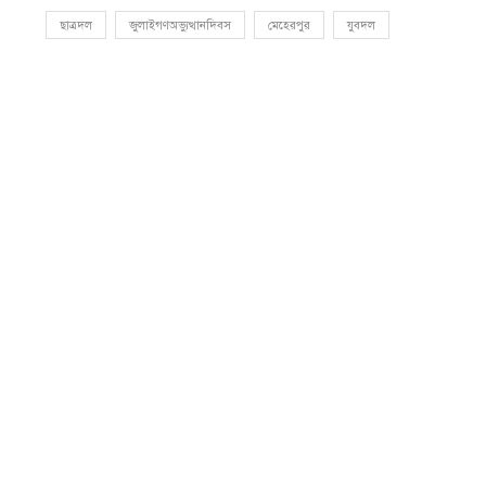
ছাত্রদল
জুলাইগণঅভ্যুত্থানদিবস
মেহেরপুর
যুবদল