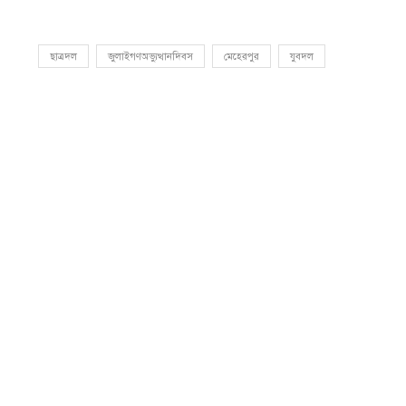
ছাত্রদল
জুলাইগণঅভ্যুত্থানদিবস
মেহেরপুর
যুবদল