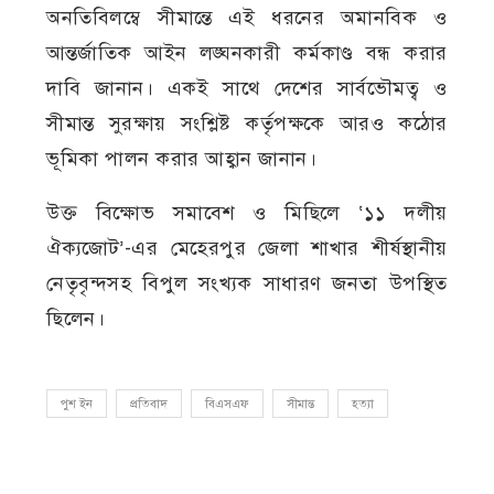
অনতিবিলম্বে সীমান্তে এই ধরনের অমানবিক ও
আন্তর্জাতিক আইন লঙ্ঘনকারী কর্মকাণ্ড বন্ধ করার
দাবি জানান। একই সাথে দেশের সার্বভৌমত্ব ও
সীমান্ত সুরক্ষায় সংশ্লিষ্ট কর্তৃপক্ষকে আরও কঠোর
ভূমিকা পালন করার আহ্বান জানান।
উক্ত বিক্ষোভ সমাবেশ ও মিছিলে ‘১১ দলীয়
ঐক্যজোট’-এর মেহেরপুর জেলা শাখার শীর্ষস্থানীয়
নেতৃবৃন্দসহ বিপুল সংখ্যক সাধারণ জনতা উপস্থিত
ছিলেন।
পুশ ইন
প্রতিবাদ
বিএসএফ
সীমান্ত
হত্যা