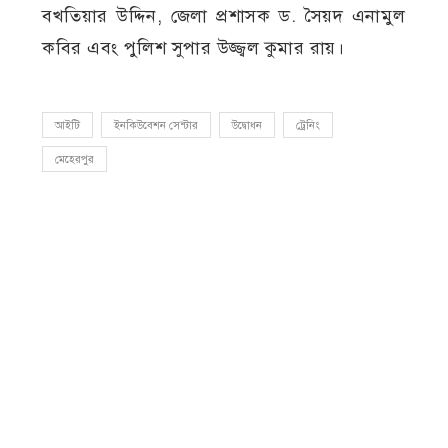
বখতিয়ার উদ্দিন, জেলা প্রশাসক ড. সৈয়দ এনামুল
কবির এবং পুলিশ সুপার উজ্জ্বল কুমার রায়।
আইটি
ইনকিউবেশন সেন্টার
উদ্বোধন
ট্রেনিং
মেহেরপুর