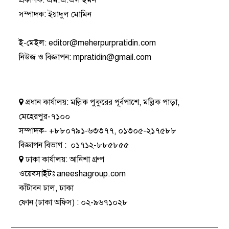
প্রকাশক: এম.এ.এস ইমন
সম্পাদক: ইয়াদুল মোমিন
ই-মেইল:
editor@meherpurpratidin.com
নিউজ ও বিজ্ঞাপন
:
mpratidin@gmail.com
প্রধান কার্যালয়:
মল্লিক পুকুরের পূর্বপাশে, মল্লিক পাড়া,
মেহেরপুর-৭১০০
সম্পাদক-
+৮৮০৭৯১-৬৩৩৭৭
,
০১৩০৫-২১৭৫৮৮
বিজ্ঞাপন বিভাগ
:
০১৭১২-৮৮৫৮৫৫
ঢাকা কার্যালয়:
আনিশা গ্রুপ
ওয়েবসাইটঃ
aneeshagroup.com
কাঁটাবন ঢাল, ঢাকা
ফোন
(ঢাকা অফিস) :
০২-৯৬৭১০২৮