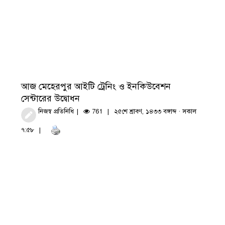
আজ মেহেরপুর আইটি ট্রেনিং ও ইনকিউবেশন
সেন্টারের উদ্বোধন
নিজস্ব প্রতিনিধি
761
২৫শে শ্রাবণ, ১৪৩৩ বঙ্গাব্দ · সকাল
৭:৫৮