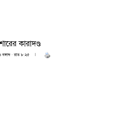
শোরের কারাদণ্ড
বঙ্গাব্দ · রাত ৮:২৫