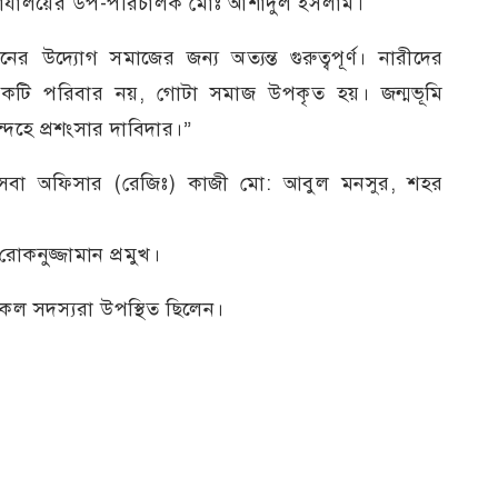
কার্যালয়ের উপ-পরিচালক মোঃ আশাদুল ইসলাম।
র উদ্যোগ সমাজের জন্য অত্যন্ত গুরুত্বপূর্ণ। নারীদের
ধু একটি পরিবার নয়, গোটা সমাজ উপকৃত হয়। জন্মভূমি
দেহে প্রশংসার দাবিদার।”
সেবা অফিসার (রেজিঃ) কাজী মো: আবুল মনসুর, শহর
কনুজ্জামান প্রমুখ।
সকল সদস্যরা উপস্থিত ছিলেন।