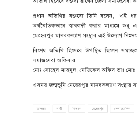
অতিথি হিসেবে বক্তব্য রাখেন জেলা সমাজসেবা 
প্রধান অতিথির বক্তব্যে তিনি বলেন, “এই ধরনে
অর্থনৈতিকভাবে স্বাবলম্বী করার মাধ্যমে শু
মেহেরপুর মানবকল্যাণ সংস্থার এই উদ্যোগ নিঃসন্
বিশেষ অতিথি হিসেবে উপস্থিত ছিলেন সমাজ
সমাজসেবা অফিসার
মোঃ সোহেল মাহমুদ, মেডিকেল অফিস ডাঃ মোঃ রো
এসময় জন্মভূমি মেহেরপুর মানবকল্যাণ সংস্থার 
অসচ্ছল
নারী
বিতরণ
মেহেরপুর
সেলাইমেশিন