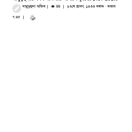
দামুড়হুদা অফিস
99
২৩শে শ্রাবণ, ১৪৩৩ বঙ্গাব্দ · সকাল
৭:৪৫