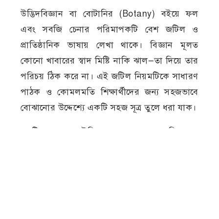
উদ্ভিদবিজ্ঞান বা বোটানির (Botany) বইয়ে ফল
এবং সবজি চেনার পরিমাপকটি বেশ জটিল ও
প্রাতিষ্ঠানিক ভাষায় লেখা থাকে। বিজ্ঞান মূলত
কোনো খাবারের স্বাদ মিষ্টি নাকি ঝাল—তা দিয়ে তার
পরিচয় ঠিক করে না। এই জটিল নিয়মটিকে সাধারণ
পাঠক ও কোমলমতি শিক্ষার্থীদের জন্য সহজভাবে
বোঝানোর উদ্দেশ্যে একটি সহজ সূত্র তুলে ধরা যাক।
সূত্রটি হলো— “যা উদ্ভিদের ফুল থেকে রূপান্তরিত হয়ে
তৈরি হয় এবং যার ভেতরে বীজ বা বিচি থাকে, তা-ই
হলো ফল।”
এই বৈজ্ঞানিক নিয়মের বাইরে, উদ্ভিদের ফুল ও বীজ
ছাড়া অন্য যেকোনো ভোজ্য অংশ—যেমন পাতা (পালং
শাক, লাল শাক), কাণ্ড (ডাটা, আলু, আদা, পেঁয়াজ)