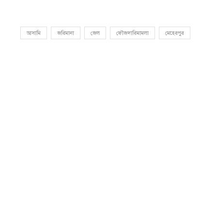
আসামি
জরিমানা
জেল
ফৌজদারিমামলা
মেহেরপুর