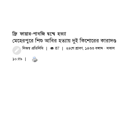
ফ্রি ফায়ার-পাবজি দ্বন্দ্বে হত্যা
মেহেরপুরে শিশু আবির হত্যায় দুই কিশোরের কারাদণ্ড
নিজস্ব প্রতিনিধি
87
২৪শে শ্রাবণ, ১৪৩৩ বঙ্গাব্দ · সকাল
১০:৫৯