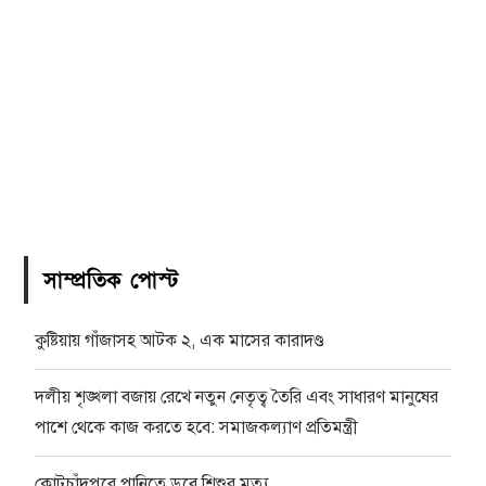
সাম্প্রতিক পোস্ট
কুষ্টিয়ায় গাঁজাসহ আটক ২, এক মাসের কারাদণ্ড
দলীয় শৃঙ্খলা বজায় রেখে নতুন নেতৃত্ব তৈরি এবং সাধারণ মানুষের
পাশে থেকে কাজ করতে হবে: সমাজকল্যাণ প্রতিমন্ত্রী
কোটচাঁদপুরে পানিতে ডুবে শিশুর মৃত্যু