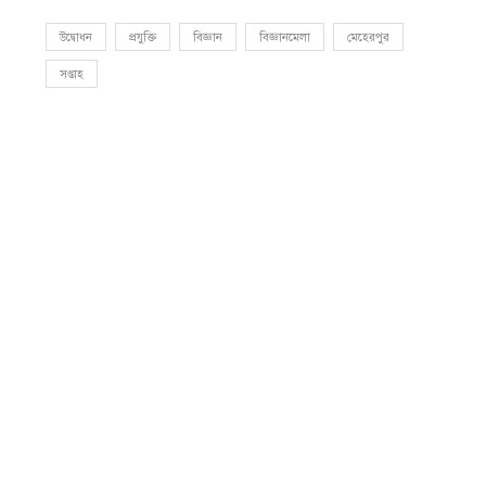
উদ্বোধন
প্রযুক্তি
বিজ্ঞান
বিজ্ঞানমেলা
মেহেরপুর
সপ্তাহ