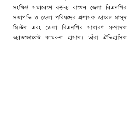
সংক্ষিপ্ত সমাবেশে বক্তব্য রাখেন জেলা বিএনপির
সভাপতি ও জেলা পরিষদের প্রশাসক জাবেদ মাসুদ
মিল্টন এবং জেলা বিএনপির সাধারণ সম্পাদক
অ্যাডভোকেট কামরুল হাসান। তাঁরা ঐতিহাসিক
গণঅভ্যুত্থানের তাৎপর্য তুলে ধরেন এবং গণতান্ত্রিক
মূল্যবোধ সমুন্নত রাখার আহ্বান জানান।
জুলাই গণঅভ্যুত্থান
জেলা বিএনপি
বর্ষপূর্তিত
মেহেরপুর
র‍্যালি