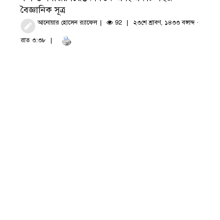
বৈজ্ঞানিক সূত্র
আনোয়ার হোসেন র‍্যাফেল
92
২৩শে শ্রাবণ, ১৪৩৩ বঙ্গাব্দ ·
রাত ৩:৩৮