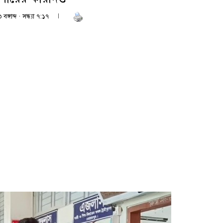
ঙ্গাব্দ · সন্ধ্যা ৭:১৭