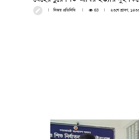
নিজস্ব প্রতিনিধি
63
২৩শে শ্রাবণ, ১৪৩৩ ব