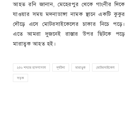
আহত রনি জানান, মেহেরপুর থেকে গাংনীর দিকে
যাওয়ার সময় মদনাডাঙ্গা নামক স্থানে একটি কুকুর
দৌড়ে এসে মোটরসাইকেলের চাকার নিচে পড়ে।
এতে আমরা দুজনেই রাস্তার উপর ছিটকে পড়ে
মারাত্বক আহত হই।
২৫০ শয্যার হাসপাতাল
দূর্ঘটনা
মারাত্বক
মোটরসাইকেল
সড়ক