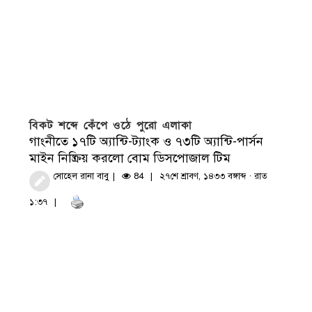
বিকট শব্দে কেঁপে ওঠে পুরো এলাকা
গাংনীতে ১৭টি অ্যান্টি-ট্যাংক ও ৭৩টি অ্যান্টি-পার্সন
মাইন নিষ্ক্রিয় করলো বোম ডিসপোজাল টিম
সোহেল রানা বাবু
84
২৭শে শ্রাবণ, ১৪৩৩ বঙ্গাব্দ · রাত
১:৩৭