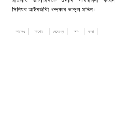
মামলায় আসামিপক্ষে শুনানি পরিচালনা করেন
সিনিয়র আইনজীবী খন্দকার আব্দুল মতিন।
কারাদণ্ড
কিশোর
মেহেরপুর
শিশু
হত্যা