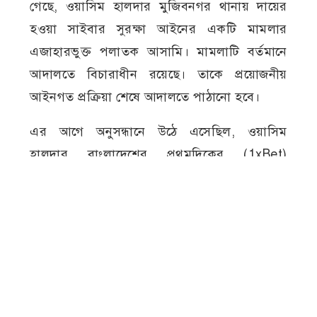
গেছে, ওয়াসিম হালদার মুজিবনগর থানায় দায়ের
হওয়া সাইবার সুরক্ষা আইনের একটি মামলার
এজাহারভুক্ত পলাতক আসামি। মামলাটি বর্তমানে
আদালতে বিচারাধীন রয়েছে। তাকে প্রয়োজনীয়
আইনগত প্রক্রিয়া শেষে আদালতে পাঠানো হবে।
এর আগে অনুসন্ধানে উঠে এসেছিল, ওয়াসিম
হালদার বাংলাদেশের প্রথমদিকের (1xBet)
অনলাইন ক্যাসিনোর এজেন্টদের একজন হিসেবে
কাজ করতেন। অনুসন্ধানে আরও জানা গিয়েছিল,
তিনি শুধু বাংলাদেশেই নয়, ভারতেও ক্যাসিনোর
এজেন্ট নেটওয়ার্ক পরিচালনার সঙ্গে সম্পৃক্ত ছিলেন।
ডিবির ওসি প্রদীপ কুমার সানা বলেন, আদালতে
বিচারাধীন মুজিবনগর থানার সাইবার সুরক্ষা