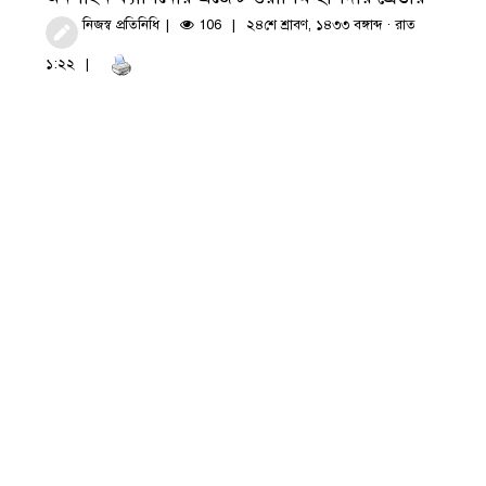
নিজস্ব প্রতিনিধি
106
২৪শে শ্রাবণ, ১৪৩৩ বঙ্গাব্দ · রাত
১:২২