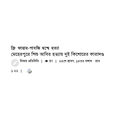
ফ্রি ফায়ার-পাবজি দ্বন্দ্বে হত্যা
মেহেরপুরে শিশু আবির হত্যায় দুই কিশোরের কারাদণ্ড
নিজস্ব প্রতিনিধি
81
২৪শে শ্রাবণ, ১৪৩৩ বঙ্গাব্দ · রাত
১:২২