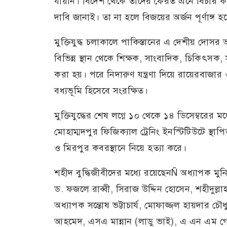
যায়নি। বিদেশ থেকে তাদের ফেরত এনে বিচার ক
দাবি জানাই। তা না হলে বিজয়ের অর্জন পূর্ণাঙ্গ হব
মুক্তিযুদ্ধ চলাকালে পাকিস্তানের এ দেশীয় দোসর আ
বিভিন্ন স্থান থেকে শিক্ষক, সাংবাদিক, চিকিৎসক, স
করা হয়। পরে নিদারুণ যন্ত্রণা দিয়ে রায়েরবাজার 
বধ্যভূমি হিসেবে সংরক্ষিত।
মুক্তিযুদ্ধের শেষ লগ্নে ১০ থেকে ১৪ ডিসেম্বরে
মোহাম্মদপুর ফিজিক্যাল ট্রেনিং ইনস্টিটিউটে স্থ
ও মিরপুর কবরস্থানে নিয়ে হত্যা করে।
শহীদ বুদ্ধিজীবীদের মধ্যে রয়েছেনÑ অধ্যাপক মুন
ড. ফজলে রাব্বী, সিরাজ উদ্দিন হোসেন, শহীদুল্লা
অধ্যাপক সন্তোষ ভট্টাচার্য, মোফাজ্জল হায়দার চৌ
আহমেদ, এসএ মান্নান (লাডু ভাই), এ এন এম গ