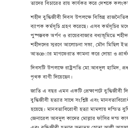
তাদের বিচারের রায় কার্যকর করে দেশকে কলংকম
শহীদ বুদ্ধিজীবী দিবস উপলক্ষে বিভিন্ন রাজনৈত
ব্যাপক কর্মসূচি গ্রহণ করেছে। এসব কর্মসূচির মধ্
পুষ্পস্তবক অর্পণ ও রায়েরবাজার বধ্যভূমিতে শহীদদে
শহীদদের স্মরণে আলোচনা সভা, মৌন মিছিল ইত্যা
আতœার মাগফেরাত কামনা করে দোয়া ও প্রার্থনা
দিবসটি উপলক্ষে রাষ্ট্রপতি মো.আবদুল হামিদ, প্রধান
পৃথক বাণী দিয়েছেন।
জাতি এ বছর এমন একটি প্রেক্ষাপটে বুদ্ধিজীবী 
বুদ্ধিজীবী হত্যার সাথে সংশ্লিষ্ট এবং মানবতাবির
হয়েছে। মানবতাবিরোধী হত্যা মামলায় দন্ডিত বুদ্
জেনারেল আবদুল কাদের মোল্লার ফাঁসির দন্ড কা
এবং বুদ্ধিজীবী হত্যার অন্যতম হোতা আলী আহসান