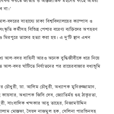
ার্যকর করতে জাতীয় ও আন্তর্জাতিক মহলের কাছে আমরা
ে না।’
ল-বদরের সাহায্যে ঢাকা বিশ্ববিদ্যালয়ের ক্যাম্পাস ও
ংস্কৃতি কর্মীসহ বিভিন্ন পেশার বরেণ্য ব্যক্তিদের অপহরণ
ও মিরপুরে তাদের হত্যা করা হয়। এ দু’টি স্থান এখন
র মধ্যে আল-বদর বাহিনী আরও অনেক বুদ্ধিজীবীকে ধরে নিয়ে
াপিত আল-বদর ঘাঁটিতে নির্যাতনের পর রায়েরবাজার বধ্যভূমি
ির চৌধুরী, ডা. আলিম চৌধুরী, অধ্যাপক মুনিরুজ্জামান,
হ কায়সার, অধ্যাপক জিসি দেব, জ্যোতির্ময় গুহ ঠাকুরতা,
ধুরী, সাংবাদিক খন্দকার আবু তাহের, নিজামউদ্দিন
োলাম মোস্তফা, সৈয়দ নাজমুল হক, সেলিনা পারভিনসহ