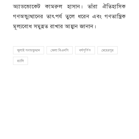
অ্যাডভোকেট কামরুল হাসান। তাঁরা ঐতিহাসিক
গণঅভ্যুত্থানের তাৎপর্য তুলে ধরেন এবং গণতান্ত্রিক
মূল্যবোধ সমুন্নত রাখার আহ্বান জানান।
জুলাই গণঅভ্যুত্থান
জেলা বিএনপি
বর্ষপূর্তিত
মেহেরপুর
র‍্যালি