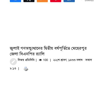
SHARES
জুলাই গণঅভ্যুত্থানের দ্বিতীয় বর্ষপূর্তিতে মেহেরপুর
জেলা বিএনপির র‍্যালি
নিজস্ব প্রতিনিধি
100
২২শে শ্রাবণ, ১৪৩৩ বঙ্গাব্দ · সকাল
৯:১৩