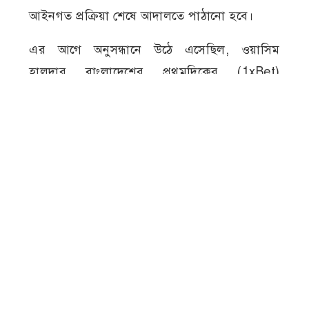
আইনগত প্রক্রিয়া শেষে আদালতে পাঠানো হবে।
এর আগে অনুসন্ধানে উঠে এসেছিল, ওয়াসিম
হালদার বাংলাদেশের প্রথমদিকের (1xBet)
অনলাইন ক্যাসিনোর এজেন্টদের একজন হিসেবে
কাজ করতেন। অনুসন্ধানে আরও জানা গিয়েছিল,
তিনি শুধু বাংলাদেশেই নয়, ভারতেও ক্যাসিনোর
এজেন্ট নেটওয়ার্ক পরিচালনার সঙ্গে সম্পৃক্ত ছিলেন।
ডিবির ওসি প্রদীপ কুমার সানা বলেন, আদালতে
বিচারাধীন মুজিবনগর থানার সাইবার সুরক্ষা
আইনের মামলায় পলাতক আসামি হিসেবে তাকে
গ্রেপ্তার করা হয়েছে। তার কাছ থেকে উদ্ধার হওয়া
মোবাইল ফোন ফরেনসিক পরীক্ষার জন্য পাঠানো
হবে। সেখানে অনলাইন জুয়া বা অন্য কোনো সাইবার