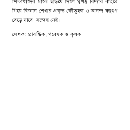
শিক্ষার্থীদের মাঝে ছড়িয়ে দিলে মুখস্থ বিদ্যার বাইরে
গিয়ে বিজ্ঞান শেখার প্রকৃত কৌতূহল ও আনন্দ বহুগুণ
বেড়ে যাবে, সন্দেহ নেই।
লেখক: প্রাবন্ধিক, গবেষক ও কৃষক