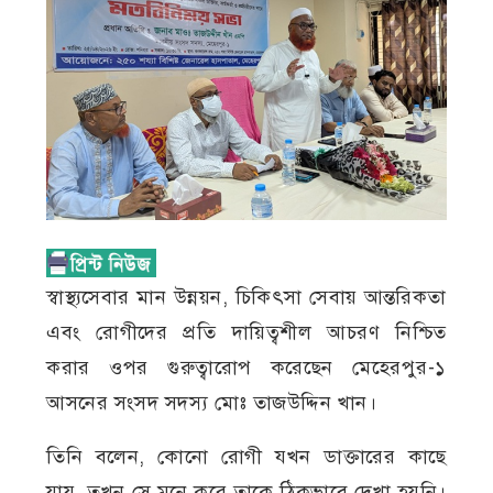
স্বাস্থ্যসেবার মান উন্নয়ন, চিকিৎসা সেবায় আন্তরিকতা
এবং রোগীদের প্রতি দায়িত্বশীল আচরণ নিশ্চিত
করার ওপর গুরুত্বারোপ করেছেন মেহেরপুর-১
আসনের সংসদ সদস্য মোঃ তাজউদ্দিন খান।
তিনি বলেন, কোনো রোগী যখন ডাক্তারের কাছে
যায়, তখন সে মনে করে তাকে ঠিকভাবে দেখা হয়নি।