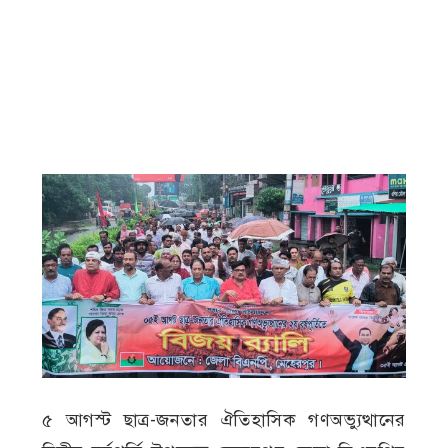
৫ আগস্ট ছাত্র-জনতার ঐতিহাসিক গণঅভ্যুত্থানের