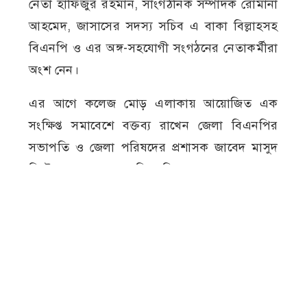
নেতা হাফিজুর রহমান, সাংগঠনিক সম্পাদক রোমানা
আহমেদ, জাসাসের সদস্য সচিব এ বাকা বিল্লাহসহ
বিএনপি ও এর অঙ্গ-সহযোগী সংগঠনের নেতাকর্মীরা
অংশ নেন।
এর আগে কলেজ মোড় এলাকায় আয়োজিত এক
সংক্ষিপ্ত সমাবেশে বক্তব্য রাখেন জেলা বিএনপির
সভাপতি ও জেলা পরিষদের প্রশাসক জাবেদ মাসুদ
মিল্টন এবং জেলা বিএনপির সাধারণ সম্পাদক
অ্যাডভোকেট কামরুল হাসান। তাঁরা ঐতিহাসিক
গণঅভ্যুত্থানের তাৎপর্য তুলে ধরেন এবং গণতান্ত্রিক
মূল্যবোধ সমুন্নত রাখার আহ্বান জানান।
জুলাই গণঅভ্যুত্থান
জেলা বিএনপি
বর্ষপূর্তিত
মেহেরপুর