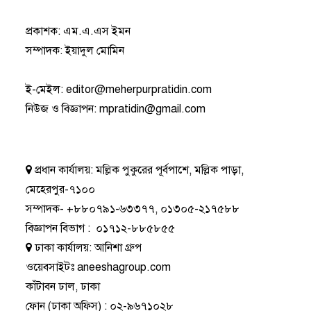
প্রকাশক: এম.এ.এস ইমন
সম্পাদক: ইয়াদুল মোমিন
ই-মেইল:
editor@meherpurpratidin.com
নিউজ ও বিজ্ঞাপন
:
mpratidin@gmail.com
প্রধান কার্যালয়:
মল্লিক পুকুরের পূর্বপাশে, মল্লিক পাড়া,
মেহেরপুর-৭১০০
সম্পাদক-
+৮৮০৭৯১-৬৩৩৭৭
,
০১৩০৫-২১৭৫৮৮
বিজ্ঞাপন বিভাগ
:
০১৭১২-৮৮৫৮৫৫
ঢাকা কার্যালয়:
আনিশা গ্রুপ
ওয়েবসাইটঃ
aneeshagroup.com
কাঁটাবন ঢাল, ঢাকা
ফোন
(ঢাকা অফিস) :
০২-৯৬৭১০২৮