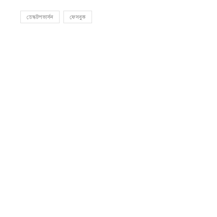
ডেস্কটপভার্সন
ফেসবুক