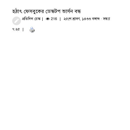
হঠাৎ ফেসবুকের ডেস্কটপ ভার্সন বন্ধ
প্রতিদিন ডেস্ক
216
২৫শে শ্রাবণ, ১৪৩৩ বঙ্গাব্দ · সন্ধ্যা
৭:২৫