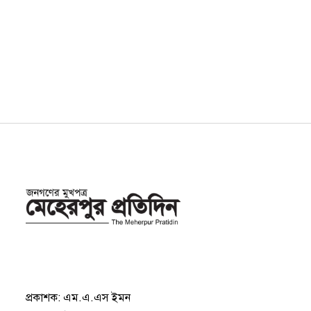
প্রকাশক: এম.এ.এস ইমন