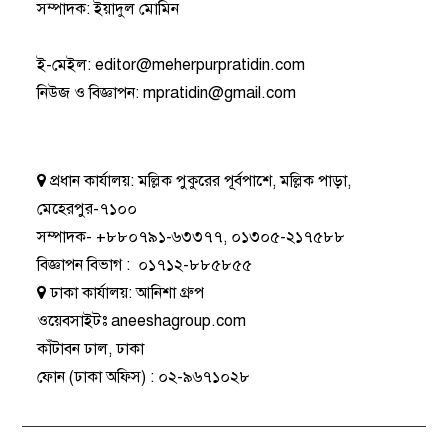
সম্পাদক: ইয়াদুল মোমিন
ই-মেইল:
editor@meherpurpratidin.com
নিউজ ও বিজ্ঞাপন
:
mpratidin@gmail.com
প্রধান কার্যালয়:
মল্লিক পুকুরের পূর্বপাশে, মল্লিক পাড়া,
মেহেরপুর-৭১০০
সম্পাদক-
+৮৮০৭৯১-৬৩৩৭৭
,
০১৩০৫-২১৭৫৮৮
বিজ্ঞাপন বিভাগ
:
০১৭১২-৮৮৫৮৫৫
ঢাকা কার্যালয়:
আনিশা গ্রুপ
ওয়েবসাইটঃ
aneeshagroup.com
কাঁটাবন ঢাল, ঢাকা
ফোন
(ঢাকা অফিস) :
০২-৯৬৭১০২৮