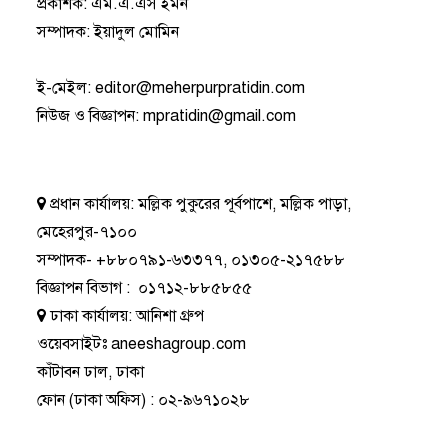
প্রকাশক: এম.এ.এস ইমন
সম্পাদক: ইয়াদুল মোমিন
ই-মেইল:
editor@meherpurpratidin.com
নিউজ ও বিজ্ঞাপন
:
mpratidin@gmail.com
প্রধান কার্যালয়:
মল্লিক পুকুরের পূর্বপাশে, মল্লিক পাড়া,
মেহেরপুর-৭১০০
সম্পাদক-
+৮৮০৭৯১-৬৩৩৭৭
,
০১৩০৫-২১৭৫৮৮
বিজ্ঞাপন বিভাগ
:
০১৭১২-৮৮৫৮৫৫
ঢাকা কার্যালয়:
আনিশা গ্রুপ
ওয়েবসাইটঃ
aneeshagroup.com
কাঁটাবন ঢাল, ঢাকা
ফোন
(ঢাকা অফিস) :
০২-৯৬৭১০২৮