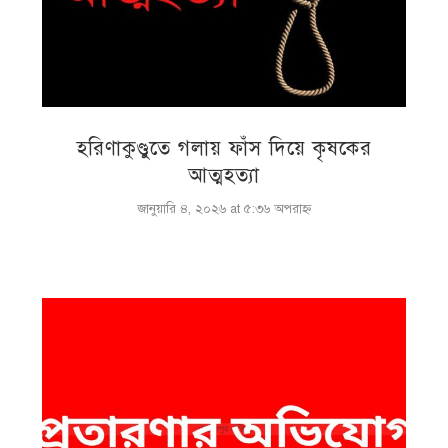
হরিণাকুণ্ডুতে গলায় ফাঁস দিয়ে কৃষকের
আত্মহত্যা
জানুয়ারি ৪, ২০২৬ at ৫:৩৬ অপরাহ্ণ