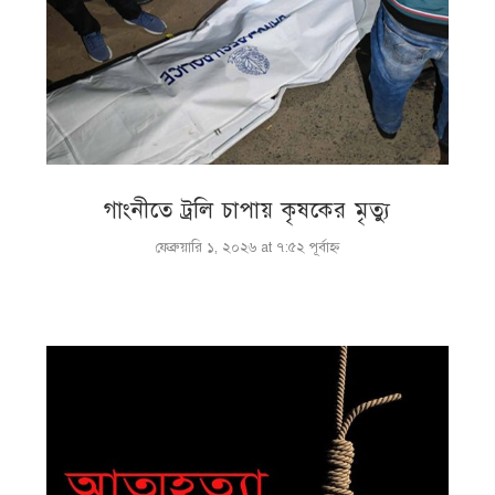
গাংনীতে ট্রলি চাপায় কৃষকের মৃত্যু
ফেব্রুয়ারি ১, ২০২৬ at ৭:৫২ পূর্বাহ্ণ