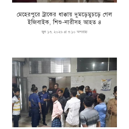
মেহেরপুরে ট্রাকের ধাক্কায় দুমড়েমুচড়ে গেল
ইজিবাইক, শিশু-নারীসহ আহত ৪
জুন ১৩, ২০২৬ at ৩:১০ অপরাহ্ণ