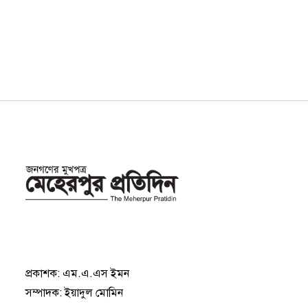
প্রকাশক: এম.এ.এস ইমন
সম্পাদক: ইয়াদুল মোমিন