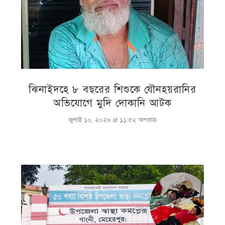
ঝিনাইদহে ৮ বছরের শিশুকে যৌনহয়রানির
অভিযোগে মুদি দোকানি আটক
জুলাই ১০, ২০২৬ at ১১:৫২ অপরাহ্ণ