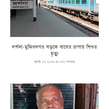
দর্শনা-মুজিবনগর সড়কে বাসের চাপায় শিশুর
মৃত্যু
জুলাই ১৩, ২০২৬ at ৬:৫১ অপরাহ্ণ