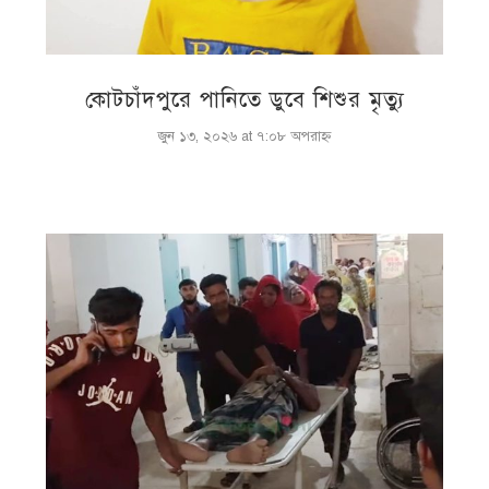
কোটচাঁদপুরে পানিতে ডুবে শিশুর মৃত্যু
জুন ১৩, ২০২৬ at ৭:০৮ অপরাহ্ণ