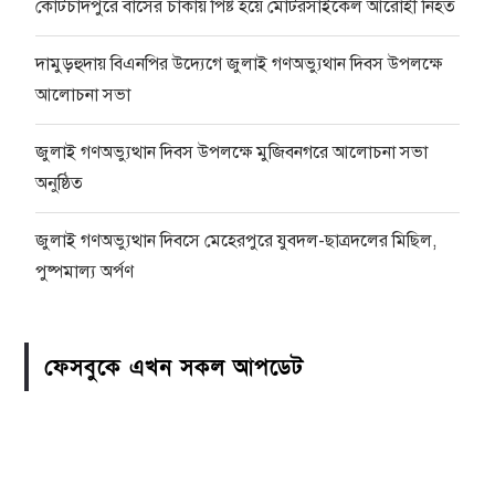
কোটচাঁদপুরে বাসের চাকায় পিষ্ট হয়ে মোটরসাইকেল আরোহী নিহত
দামুড়হুদায় বিএনপির উদ্যেগে জুলাই গণঅভ্যুথান দিবস উপলক্ষে
আলোচনা সভা
জুলাই গণঅভ্যুত্থান দিবস উপলক্ষে মুজিবনগরে আলোচনা সভা
অনুষ্ঠিত
জুলাই গণঅভ্যুত্থান দিবসে মেহেরপুরে যুবদল-ছাত্রদলের মিছিল,
পুষ্পমাল্য অর্পণ
ফেসবুকে এখন সকল আপডেট