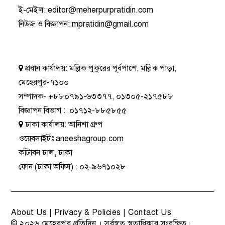
ই-মেইল:
editor@meherpurpratidin.com
নিউজ ও বিজ্ঞাপন
:
mpratidin@gmail.com
প্রধান কার্যালয়:
মল্লিক পুকুরের পূর্বপাশে, মল্লিক পাড়া,
মেহেরপুর-৭১০০
সম্পাদক-
+৮৮০৭৯১-৬৩৩৭৭
,
০১৩০৫-২১৭৫৮৮
বিজ্ঞাপন বিভাগ
:
০১৭১২-৮৮৫৮৫৫
ঢাকা কার্যালয়:
আনিশা গ্রুপ
ওয়েবসাইটঃ
aneeshagroup.com
কাঁটাবন ঢাল, ঢাকা
ফোন
(ঢাকা অফিস) :
০২-৯৬৭১০২৮
About Us
|
Privacy & Policies
|
Contact Us
© ২০২৬
মেহেরপুর প্রতিদিন
। সর্বস্বত্ব স্বত্বাধিকার সংরক্ষিত।