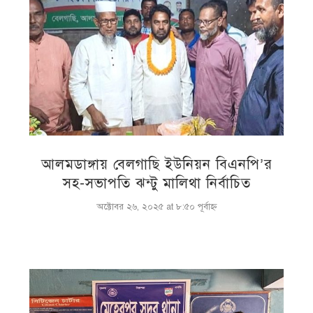
আলমডাঙ্গায় বেলগাছি ইউনিয়ন বিএনপি’র
সহ-সভাপতি ঝন্টু মালিথা নির্বাচিত
অক্টোবর ২৬, ২০২৫ at ৮:৫০ পূর্বাহ্ণ