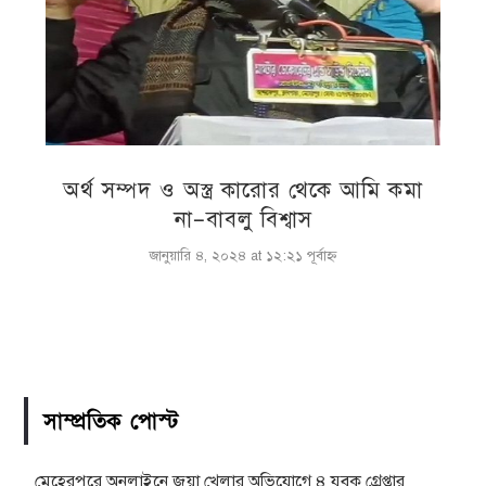
অর্থ সম্পদ ও অস্ত্র কারোর থেকে আমি কমা
না–বাবলু বিশ্বাস
জানুয়ারি ৪, ২০২৪ at ১২:২১ পূর্বাহ্ণ
সাম্প্রতিক পোস্ট
মেহেরপুরে অনলাইনে জুয়া খেলার অভিযোগে ৪ যুবক গ্রেপ্তার