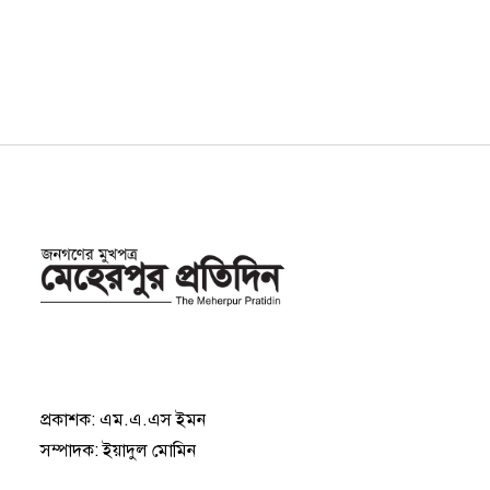
প্রকাশক: এম.এ.এস ইমন
সম্পাদক: ইয়াদুল মোমিন