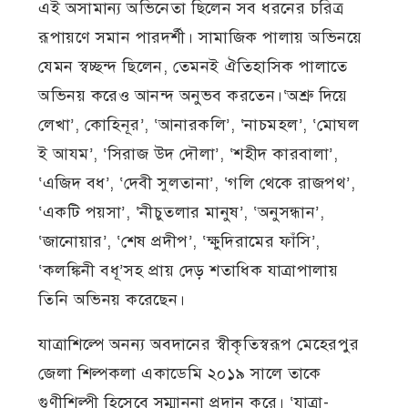
এই অসামান্য অভিনেতা ছিলেন সব ধরনের চরিত্র
রূপায়ণে সমান পারদর্শী। সামাজিক পালায় অভিনয়ে
যেমন স্বচ্ছন্দ ছিলেন, তেমনই ঐতিহাসিক পালাতে
অভিনয় করেও আনন্দ অনুভব করতেন।‘অশ্রু দিয়ে
লেখা’, কোহিনূর’, ‘আনারকলি’, ‘নাচমহল’, ‘মোঘল
ই আযম’, ‘সিরাজ উদ দৌলা’, ‘শহীদ কারবালা’,
‘এজিদ বধ’, ‘দেবী সুলতানা’, ‘গলি থেকে রাজপথ’,
‘একটি পয়সা’, ‘নীচুতলার মানুষ’, ‘অনুসন্ধান’,
‘জানোয়ার’, ‘শেষ প্রদীপ’, ‘ক্ষুদিরামের ফাঁসি’,
‘কলঙ্কিনী বধূ’সহ প্রায় দেড় শতাধিক যাত্রাপালায়
তিনি অভিনয় করেছেন।
যাত্রাশিল্পে অনন্য অবদানের স্বীকৃতিস্বরূপ মেহেরপুর
জেলা শিল্পকলা একাডেমি ২০১৯ সালে তাকে
গুণীশিল্পী হিসেবে সম্মাননা প্রদান করে। ‘যাত্রা-