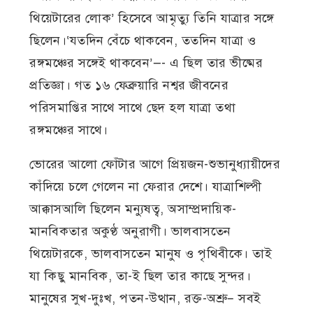
থিয়েটারের লোক’ হিসেবে আমৃত্যু তিনি যাত্রার সঙ্গে
ছিলেন।‘যতদিন বেঁচে থাকবেন, ততদিন যাত্রা ও
রঙ্গমঞ্চের সঙ্গেই থাকবেন’—- এ ছিল তার ভীষ্মের
প্রতিজ্ঞা। গত ১৬ ফেব্রুয়ারি নশ্বর জীবনের
পরিসমাপ্তির সাথে সাথে ছেদ হল যাত্রা তথা
রঙ্গমঞ্চের সাথে।
ভোরের আলো ফোঁটার আগে প্রিয়জন-শুভানুধ্যায়ীদের
কাঁদিয়ে চলে গেলেন না ফেরার দেশে। যাত্রাশিল্পী
আক্কাসআলি ছিলেন মন্যুষত্ব, অসাম্প্রদায়িক-
মানবিকতার অকুণ্ঠ অনুরাগী। ভালবাসতেন
থিয়েটারকে, ভালবাসতেন মানুষ ও পৃথিবীকে। তাই
যা কিছু মানবিক, তা-ই ছিল তার কাছে সুন্দর।
মানুষের সুখ-দুঃখ, পতন-উত্থান, রক্ত-অশ্রু– সবই