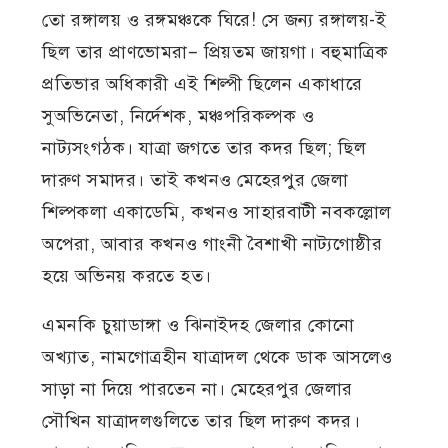
তো রঙ্গালয় ও রঙ্গমঞ্চকে ঘিরে! সে জন্য রঙ্গালয়-ই
ছিল তার প্রাণভোমরা– প্রিয়তম জায়গা। বহুমাত্রিক
প্রতিভার অধিকারী এই শিল্পী ছিলেন একাধারে
সুঅভিনেতা, নির্দেশক, মঞ্চপরিকল্পক ও
নাট্যসংগঠক। যাত্রা জগতে তার কদর ছিল; ছিল
দারুণ সমাদর। তাই কখনও মেহেরপুর জেলা
শিল্পকলা একাডেমি, কখনও সাহারবাটী নবকল্লোল
অপেরা, আবার কখনও গাংনী বৈশাখী নাট্যগোষ্ঠীর
হয়ে অভিনয় করতে হত।
এমনকি চুয়াডাঙ্গা ও ঝিনাইদহ জেলার কোনো
অখ্যাত, নামগোত্রহীন যাত্রাদল থেকে ডাক আসলেও
সাড়া না দিয়ে পারতেন না। মেহেরপুর জেলার
সৌখিন যাত্রাদলগুলিতে তার ছিল দারুণ কদর।