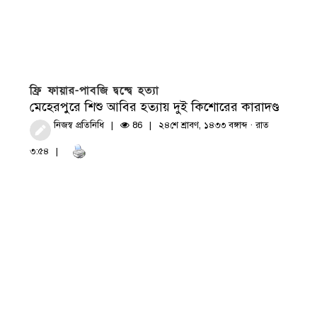
ফ্রি ফায়ার-পাবজি দ্বন্দ্বে হত্যা
মেহেরপুরে শিশু আবির হত্যায় দুই কিশোরের কারাদণ্ড
নিজস্ব প্রতিনিধি
86
২৪শে শ্রাবণ, ১৪৩৩ বঙ্গাব্দ · রাত
৩:৫৪