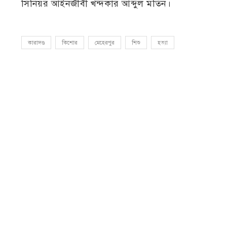
সিনিয়র আইনজীবী খন্দকার আব্দুল মতিন।
কারাদণ্ড
কিশোর
মেহেরপুর
শিশু
হত্যা