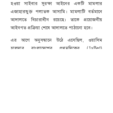
হওয়া সাইবার সুরক্ষা আইনের একটি মামলার
এজাহারভুক্ত পলাতক আসামি। মামলাটি বর্তমানে
আদালতে বিচারাধীন রয়েছে। তাকে প্রয়োজনীয়
আইনগত প্রক্রিয়া শেষে আদালতে পাঠানো হবে।
এর আগে অনুসন্ধানে উঠে এসেছিল, ওয়াসিম
হালদার বাংলাদেশের প্রথমদিকের (1xBet)
অনলাইন ক্যাসিনোর এজেন্টদের একজন হিসেবে
কাজ করতেন। অনুসন্ধানে আরও জানা গিয়েছিল,
তিনি শুধু বাংলাদেশেই নয়, ভারতেও ক্যাসিনোর
এজেন্ট নেটওয়ার্ক পরিচালনার সঙ্গে সম্পৃক্ত ছিলেন।
ডিবির ওসি প্রদীপ কুমার সানা বলেন, আদালতে
বিচারাধীন মুজিবনগর থানার সাইবার সুরক্ষা
আইনের মামলায় পলাতক আসামি হিসেবে তাকে