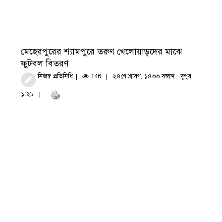
মেহেরপুরের শ্যামপুরে তরুণ খেলোয়াড়দের মাঝে
ফুটবল বিতরণ
নিজস্ব প্রতিনিধি
146
২৪শে শ্রাবণ, ১৪৩৩ বঙ্গাব্দ · দুপুর
১:২৮