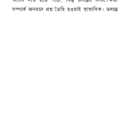
অবৈধ নাও হতে পারে, কিন্তু তদন্তের নিরপেক্ষতা
সম্পর্কে জনমনে প্রশ্ন তৈরি হওয়াই স্বাভাবিক। তদন্তে
স্বচ্ছতা নিশ্চিত করতে আলামত এমন স্থানে রাখা
উচিত, যেখানে কোনো পক্ষের প্রভাব খাটানোর
সুযোগ না থাকে। এ ক্ষেত্রে থানা বা অন্য কোনো
নিরপেক্ষ সরকারি দপ্তরের হেফাজত অধিক
গ্রহণযোগ্য হতে পারত।
সরকার কৃষকদের উৎপাদন বাড়াতে প্রতি বছর কোটি
কোটি টাকার প্রণোদনা দেয়। সেই প্রণোদনা যদি
প্রকৃত কৃষকের হাতে না পৌঁছে, তবে শুধু রাষ্ট্রীয়
অর্থের অপচয়ই নয়, কৃষকের অধিকারও ক্ষুণ্ন হয়।
তাই এই অভিযোগকে সাধারণ অনিয়ম হিসেবে
দেখার সুযোগ নেই।