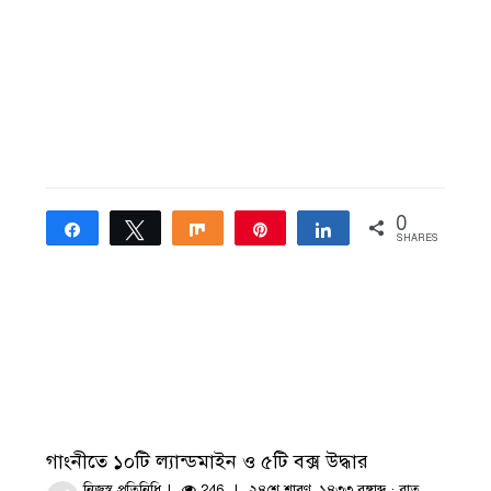
0
Share
Tweet
Share
Pin
Share
SHARES
গাংনীতে ১০টি ল্যান্ডমাইন ও ৫টি বক্স উদ্ধার
নিজস্ব প্রতিনিধি
246
২৪শে শ্রাবণ, ১৪৩৩ বঙ্গাব্দ · রাত