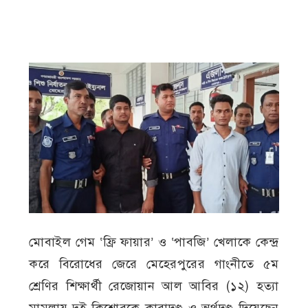
মোবাইল গেম ‘ফ্রি ফায়ার’ ও ‘পাবজি’ খেলাকে কেন্দ্র
করে বিরোধের জেরে মেহেরপুরের গাংনীতে ৫ম
শ্রেণির শিক্ষার্থী রেজোয়ান আল আবির (১২) হত্যা
মামলায় দুই কিশোরকে কারাদণ্ড ও অর্থদণ্ড দিয়েছেন