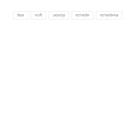
উদ্ধার
গাংনী
মেহেরপুর
ল্যান্ডমাইন
ল্যান্ডমাইনবক্স