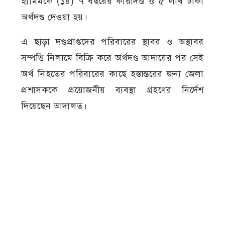
হামিমকে (১৪) ৭ বছরের কারাদণ্ড ও ৫ লাখ টাকা
অর্থদণ্ড দেওয়া হয়।
এ ছাড়া দণ্ডপ্রাপ্তদের পরিবারের স্থাবর ও অস্থাবর
সম্পত্তি নিলামে বিক্রি করে অর্থদণ্ড আদায়ের পর সেই
অর্থ নিহতের পরিবারের কাছে হস্তান্তরের জন্য জেলা
প্রশাসককে প্রয়োজনীয় ব্যবস্থা গ্রহণের নির্দেশ
দিয়েছেন আদালত।
মামলার নথি ও স্বজনদের সূত্রে জানা যায়, ২০২১
সালের ২৬ জুন অনলাইন গেমের পাসওয়ার্ড
নেওয়াকে কেন্দ্র করে আবিরের সঙ্গে তার দুই বন্ধু
মুজাহিদ ও জুনাইদের বিরোধ সৃষ্টি হয়। এর জেরে
ওই দিন বাড়ি থেকে ডেকে নিয়ে আবিরকে শ্বাসরোধে
হত্যা করে মানিকদিয়া গ্রামের একটি পাটক্ষেতে হাত-